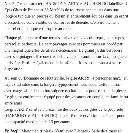
Nos 3 gîtes de caractère HARMONY, ARTY et AUTHENTIC labellisés 4
Epis Gîtes de France et 3* Meublés de tourisme sont situés dans une
longère typique en pierres du Bessin et entièrement équipés dans un esprit
d'accueil, de convivialité, de confort et de détente. L'environnement
naturel et bucolique est propice au repos.
Chaque gîte dispose d'une terrasse privative avec coin repas, coin repos,
parasol et barbecue. Le parc paysager avec ses pommiers est bordé par
une magnifique allée de tilleuls centenaires. Le grand jardin belvédère
avec son potager offre une très belle vue panoramique sur la campagne et
la rivière. Profitez également de la salle de fitness et du sauna à votre
disposition..
Au sein du Domaine de Houtteville, le
gîte ARTY
(4 personnes max.) en
triplex est situé dans la longère typiquement normande. Cette maison
avec étages allie décoration soignée et charme des poutres et de la pierre.
Le gîte est entièrement équipé pour des vacances en couple, en famille ou
entre amis.
Le gîte ARTY se situe à proximité des deux autres gîtes de la propriété
(HARMONY et AUTHENTIC) et peut être réservé simultanément pour
une capacité maximale de 16 personnes.
En bref -
Maison en triplex - 68 m² avec 2 étages - Salle de fitness et