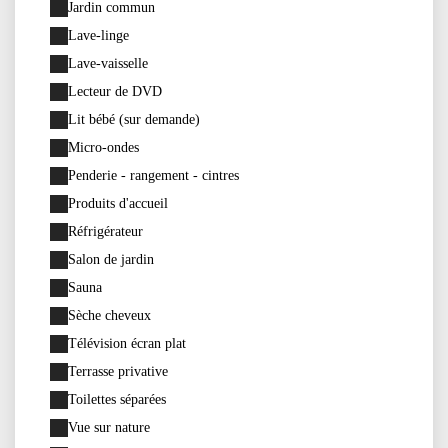
Jardin commun
Lave-linge
Lave-vaisselle
Lecteur de DVD
Lit bébé (sur demande)
Micro-ondes
Penderie - rangement - cintres
Produits d'accueil
Réfrigérateur
Salon de jardin
Sauna
Sèche cheveux
Télévision écran plat
Terrasse privative
Toilettes séparées
Vue sur nature