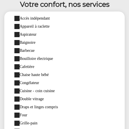
Votre confort, nos services
Accès indépendant
Appareil à raclette
Aspirateur
Baignoire
Barbecue
Bouilloire électrique
Cafetière
Chaise haute bébé
Congélateur
Cuisine - coin cuisine
Double vitrage
Draps et linges compris
Four
Grille-pain