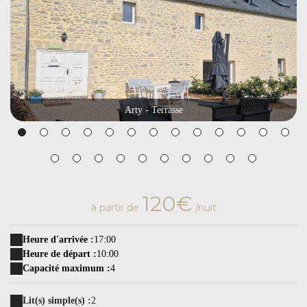
Arty - Terrasse
120€
à partir de
/nuit
Heure d'arrivée :
17:00
Heure de départ :
10:00
Capacité maximum :
4
Lit(s) simple(s) :
2